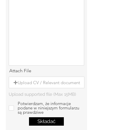
Attach File
Upload CV / Relevant document
Upload supported file (Max 15MB)
Potwierdzam, że informacje
podane w niniejszym formularzu
są prawdziwe
Składać