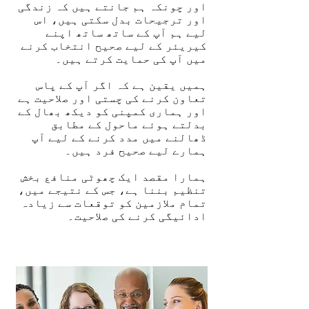
اور چونکہ ہم جانتے ہیں کہ زندگی
اور ترجیحات بدل سکتی ہیں، اس
لیے ہم آپ کے ساتھ ساتھ اپنے
کیریئر کے لیے صحیح انتخاب کرنے
میں آپ کی حمایت کرتے ہیں۔
ہمیں یقین ہے کہ اگر آپ کے پاس
تعاون کرنے کی چستی اور صلاحیت ہے
اور ہماری کمپنی کو دیکھ بھال کے
بدلتے ہوئے ماحول کے مطابق
ڈھالنے میں مدد کرنے کے لیے آپ
ہمارے لیے صحیح فرد ہیں۔
ہمارا مقصد ایک چھوٹی منافع بخش
تنظیم بننا ہے، جس کے نتیجے میں،
تمام ملازمین کو توقعات سے زیادہ
ادائیگی کرنے کی صلاحیت۔