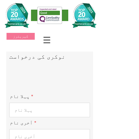
کیریئرز
نوکری کی درخواست
پہلا نام
آخری نام