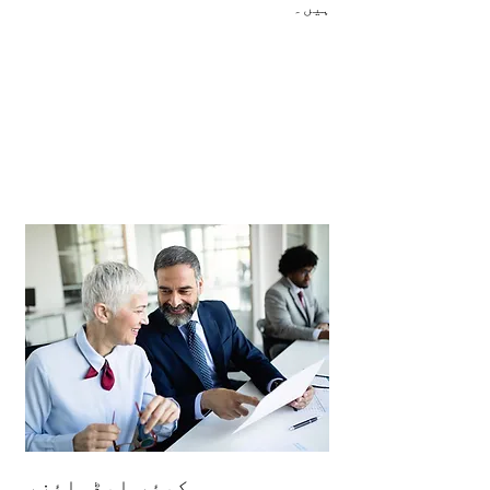
ہیں۔
کیئر ایڈوائزر