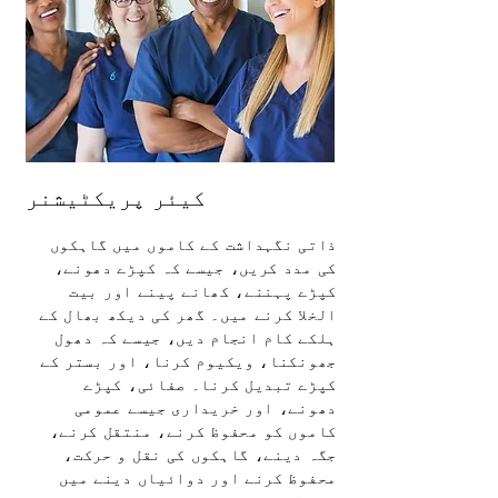
کیئر پریکٹیشنر
ذاتی نگہداشت کے کاموں میں گاہکوں
کی مدد کریں، جیسے کہ کپڑے دھونے،
کپڑے پہننے، کھانے پینے اور بیت
الخلا کرنے میں۔ گھر کی دیکھ بھال کے
ہلکے کام انجام دیں، جیسے کہ دھول
جھونکنا، ویکیوم کرنا، اور بستر کے
کپڑے تبدیل کرنا۔ صفائی، کپڑے
دھونے، اور خریداری جیسے عمومی
کاموں کو محفوظ کرنے، منتقل کرنے،
جگہ دینے، گاہکوں کی نقل و حرکت،
محفوظ کرنے اور دوائیاں دینے میں