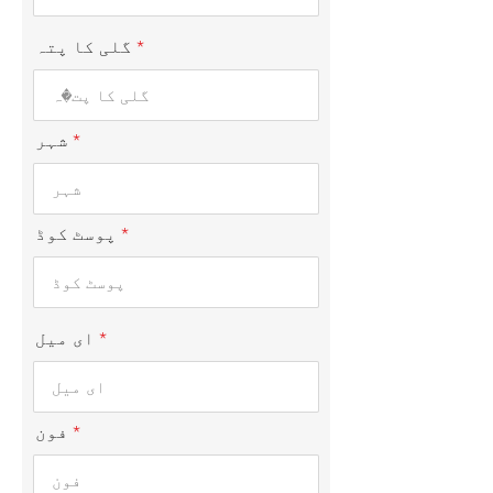
گلی کا پتہ
شہر
پوسٹ کوڈ
ای میل
فون