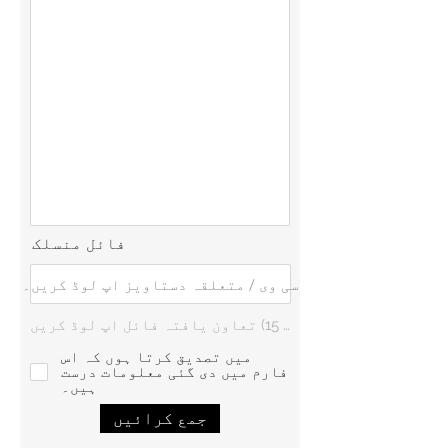
فائل منسلک
سی وی / متعلقہ دستاویز اپ لوڈ کریں۔
تعاون یافتہ فائل اپ لوڈ کریں (زیادہ سے زیادہ 15MB)
میں تصدیق کرتا ہوں کہ اس
فارم میں دی گئی معلومات درست
ہیں۔
جمع کرائیں