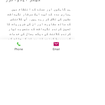
ہم گاہکوں اور عملے کے انتظام میں
ہماری مدد کے لیے ایک سرشار نگہداشت
مشیر کی تلاش کر رہے ہیں۔ آپ کلائنٹس
کے ساتھ مشاورت اور ان کی ضروریات کا
تعین کرنے، نگہداشت کے منصوبے تیار
کرنے، کلائنٹ کی دیکھ بھال کی خدمات
کو مربوط کرنے، انہیں ان کی حالت کے
بارے میں تعلیم دینے، اور نگہداشت
کے افسران کے ساتھ مداخلتوں کا
Phone
Email
جائزہ لینے کے لیے ذمہ دار ہوں گے۔
کامیاب درخواست دہندہ رحمدلانہ نوعیت
کا مظاہرہ کرے گا، صحت کی دیکھ بھال
کے طریقوں کے بارے میں علم رکھتا ہو
گا، اور غیر معمولی کسٹمر سروس
فراہم کرے گا۔